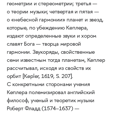
геометрии и стереометрии; третья —
о теории музыки; четвертая и пятая —
о «небесной гармонии» планет и звезд,
которые, по убеждению Кеплера,
издают определенные звуки и хором
славят Бога — творца мировой
гармонии. Звукоряды, свой­ственные
семи известным тогда планетам, Кеплер
рассчитывал, исходя из свой­ств их
орбит [Kepler, 1619, S. 207].
C конкретными сторонами учения
Кеплера полемизировал английский
философ, ученый и теоретик музыки
Роберт Фладд (1574–1637) —