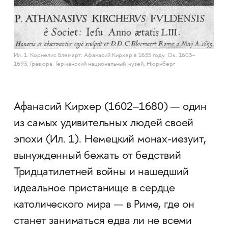
Ил. 1. Корнелис Блемарт. Афанасий Кирхер в 1655 году. Ок. 1603–
1693. Гравюра. Германский национальный музей, Нюрнберг
Афанасий Кирхер (1602–1680) — один
из самых удивительных людей своей
эпохи (Ил. 1). Немецкий монах-иезуит,
вынужденный бежать от бедствий
Тридцатилетней вой­ны и нашедший
идеальное пристанище в сердце
католического мира — в Риме, где он
станет заниматься едва ли не всеми