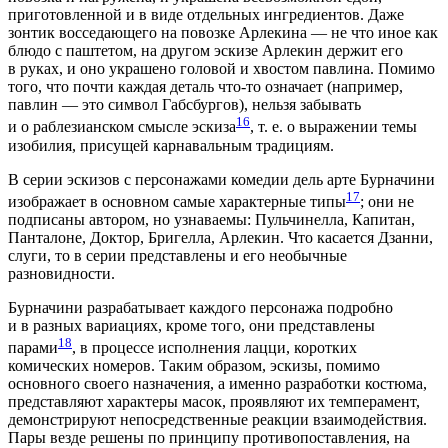
приготовленной и в виде отдельных ингредиентов. Даже
зонтик восседающего на повозке Арлекина — не что иное как
блюдо с паштетом, на другом эскизе Арлекин держит его
в руках, и оно украшено головой и хвостом павлина. Помимо
того, что почти каждая деталь ­что-то означает (например,
павлин — это символ Габсбургов), нельзя забывать
16
и о раблезианском смысле эскиза
, т. е. о выражении темы
изобилия, присущей карнавальным традициям.
В серии эскизов с персонажами комедии дель арте Бурначини
17
изображает в основном самые характерные типы
; они не
подписаны автором, но узнаваемы: Пульчинелла, Капитан,
Панталоне, Доктор, Бригелла, Арлекин. Что касается Дзанни,
слуги, то в серии представлены и его необычные
разновидности.
Бурначини разрабатывает каждого персонажа подробно
и в разных вариациях, кроме того, они представлены
18
парами
, в процессе исполнения лацци, коротких
комических номеров. Таким образом, эскизы, помимо
основного своего назначения, а именно разработки костюма,
представляют характеры масок, проявляют их темперамент,
демонстрируют непосредственные реакции взаимодействия.
Пары везде решены по принципу противопоставления, на