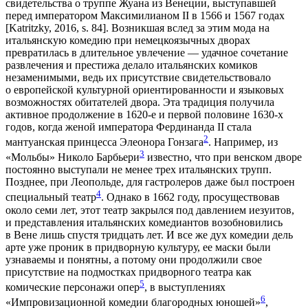
свидетельства о труппе Жуана из Венеции, выступавшей
перед императором Максимилианом II в 1566 и 1567 годах
[Katritzky, 2016, s. 84]. Возникшая вслед за этим мода на
итальянскую комедию при немецкоязычных дворах
превратилась в длительное увлечение — удачное сочетание
развлечения и престижа делало итальянских комиков
незаменимыми, ведь их присутствие свидетельствовало
о европейской культурной ориентированности и языковых
возможностях обитателей двора. Эта традиция получила
активное продолжение в 1620-е и первой половине 1630-х
годов, когда женой императора Фердинанда II стала
2
мантуанская принцесса Элеонора Гонзага
. Например, из
3
«Мольбы» Николо Барбьери
известно, что при венском дворе
постоянно выступали не менее трех итальянских трупп.
Позднее, при Леопольде, для гастролеров даже был построен
4
специальный театр
. Однако в 1662 году, просуществовав
около семи лет, этот театр закрылся под давлением иезуитов,
и представления итальянских комедиантов возобновились
в Вене лишь спустя тридцать лет. И все же дух комедии дель
арте уже проник в придворную культуру, ее маски были
узнаваемы и понятны, а потому они продолжили свое
присутствие на подмостках придворного театра как
5
комические персонажи опер
,​​​​​​​ в выступлениях
6
«Импровизационной комедии благородных юношей»
,