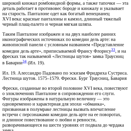
широкий кинжал ромбовидной формы, а также тапочки — эта
деталь работает в противовес бороде и кинжалу и указывает
на старость. Панталоне одет как богатый венецианец
XVI века: красные панталоны и камзол, длинный тяжелый
черный плащ-палето и черная мягкая шляпа.
Таким Панталоне изображен и на двух наиболее ранних
иконографических источниках по комедии дель арте: на
живописной панели с условным названием «Представление
33
комедии дель арте», приписываемой Франсу Флорису
, и на
фресках так называемой «Лестницы шутов» замка Траусниц
34
в Баварии
(Ил. 19).
Ил. 19. Алессандро Падовано по эскизам Фридриха Сустриса.
Лестница шутов. 1575–1579. Фрески. Бург Траусниц, Бавария
Фрески, созданные во второй половине XVI века, повествуют
о злоключениях Панталоне в сопровождении его слуги.
Фигуры изображены в натуральную величину — это
одновременно и характерная для эпохи «обманка»,
призванная в полумраке лестницы вызвать впечатление
встречи с персонажами комедии дель арте на ее поворотах,
и длинное повествование о любви и ревности,
разворачивающееся на шести уровнях от подвала до чердака
замка.