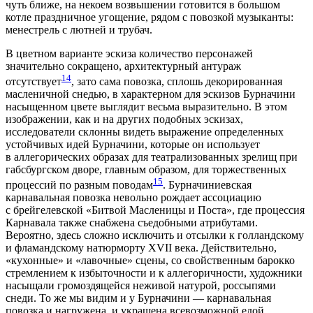
чуть ближе, на некоем возвышении готовится в большом
котле праздничное угощение, рядом с повозкой музыканты:
менестрель с лютней и трубач.
В цветном варианте эскиза количество персонажей
значительно сокращено, архитектурный антураж
14
отсутствует
, зато сама повозка, сплошь декорированная
масленичной снедью, в характерном для эскизов Бурначини
насыщенном цвете выглядит весьма выразительно. В этом
изображении, как и на других подобных эскизах,
исследователи склонны видеть выражение определенных
устойчивых идей Бурначини, которые он использует
в аллегорических образах для театрализованных зрелищ при
габсбургском дворе, главным образом, для торжественных
15
процессий по разным поводам
. Бурначиниевская
карнавальная повозка невольно рождает ассоциацию
с брейгелевской «Битвой Масленицы и Поста», где процессия
Карнавала также снабжена съедобными атрибутами.
Вероятно, здесь сложно исключить и отсылки к голландскому
и фламандскому натюрморту XVII века. Действительно,
«кухонные» и «лавочные» сцены, со свой­ственным барокко
стремлением к избыточности и к аллегоричности, художники
насыщали громоздящейся неживой натурой, россыпями
снеди. То же мы видим и у Бурначини — карнавальная
повозка и нагружена, и украшена всевозможной едой,