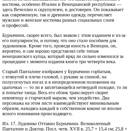
костюма, особенно Италии и Венецианской республики —
здесь Вечеллио и скрупулезен, и достоверен. Он показывает
как современную, так и древнюю одежду, перечисляет
мужские и женские костюмы разных социальных слоев
и профессий.
Бурначини, скорее всего, был знаком с этим изданием и из-за
его популярности, и потому, что оно стало пособием для
художников. Кроме того, проведя юность в Венеции, он,
вероятно, и сам хорошо представлял себе типаж
венецианского купца, который вряд ли сильно изменился за
прошедшие с момента издания книги три четверти века.
Старый Панталоне изображен у Бурначини горбатым,
с втянутой в плечи головой, с руками за спиной, на
полусогнутых ногах и в неопределенном положении на
цыпочках — то ли в заплетающейся нетвердой походке, то ли
в попытке танца. Весь его облик транслирует скорее
невнятицу и старческий маразм, чем злодейство. Два
персонажа на этом листе взаимодействуют минимальным
образом, находясь каждый в собственном коконе не вполне
ясного понимания происходящего.
Ил. 17. Лудовико Оттавио Бурначини. Великолепный
Панталоне и Доктор. Посл. четв. XVII в. 25,7 × 15,4 см; 25,8 ×