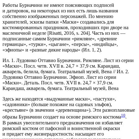
Работы Бурначини не имеют поясняющих подписей
и датировок, на некоторых из них есть лишь названия
собственно изображенных персонажей. По мнению
хранителей, эскизы папки «Маски» создавались для
костюмированных праздников, проходивших при дворе на
масленичной неделе [Risatti, 2016, s. 204]. Часть из них —
подписанные самим Бурначини «римляне», «древние
германцы», «турки», «цыгане», «персы», «индийцы»,
«эфиопы» и «разные дикие народы» (Ил. 1, 2).
Ил. 1. Лудовико Оттавио Бурначини. Римляне. Лист из серии
«Маски». Посл. четв. XVII в. 24,7 × 37,9 см. Карандаш,
акварель, белила, бумага. Театральный музей, Вена // Ил. 2.
Лудовико Оттавио Бурначини. Эфиоп. Лист из серии
«Маски». Деталь. Посл. четв. XVII в. 24,7 × 37,9 см.
Карандаш, акварель, бумага. Театральный музей, Вена
Здесь же находятся «выдуманные маски», «пастухи»,
«садовники» (больше похожие на садовых эльфов),
«крестьяне» (в значении «деревенщина»). Эти разноплановые
10
образы Бурначини создает на основе римского костюма
.
В рамках увеселительного предназначения он избавляет
римский костюм от пафосной и воинственной окраски
и придает ему жизнерадостность: насыщает его