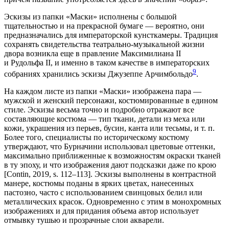
Эскизы из папки «Маски» исполнены с большой
тщательностью и на прекрасной бумаге — вероятно, они
предназначались для императорской кунсткамеры. Традиция
сохранять свидетельства театрально-музыкальной жизни
двора возникла еще в правление Максимилиана II
и Рудольфа II, и именно в таком качестве в императорских
9
собраниях хранились эскизы Джузеппе Арчимбольдо
.
На каждом листе из папки «Маски» изображена пара —
мужской и женский персонажи, костюмированные в едином
стиле. Эскизы весьма точно и подробно отражают все
составляющие костюма — тип ткани, детали из меха или
кожи, украшения из перьев, бусин, канта или тесьмы, и т. п.
Более того, специалисты по историческому костюму
утверждают, что Бурначини использовал цветовые оттенки,
максимально приближенные к возможностям окраски тканей
в ту эпоху, и что изображения дают подсказки даже по крою
[Contin, 2019, s. 112–113]. Эскизы выполнены в контрастной
манере, костюмы поданы в ярких цветах, нанесенных
пастозно, часто с использованием свинцовых белил или
металлических красок. Одновременно с этим в монохромных
изображениях и для придания объема автор использует
отмывку тушью и прозрачные слои акварели.