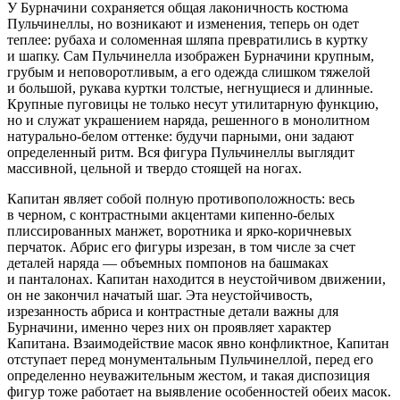
У Бурначини сохраняется общая лаконичность костюма
Пульчинеллы, но возникают и изменения, теперь он одет
теплее: рубаха и соломенная шляпа превратились в куртку
и шапку. Сам Пульчинелла изображен Бурначини крупным,
грубым и неповоротливым, а его одежда слишком тяжелой
и большой, рукава куртки толстые, негнущиеся и длинные.
Крупные пуговицы не только несут утилитарную функцию,
но и служат украшением наряда, решенного в монолитном
натурально-белом оттенке: будучи парными, они задают
определенный ритм. Вся фигура Пульчинеллы выглядит
массивной, цельной и твердо стоящей на ногах.
Капитан являет собой полную противоположность: весь
в черном, с контрастными акцентами кипенно-белых
плиссированных манжет, воротника и ярко-коричневых
перчаток. Абрис его фигуры изрезан, в том числе за счет
деталей наряда — объемных помпонов на башмаках
и панталонах. Капитан находится в неустойчивом движении,
он не закончил начатый шаг. Эта неустойчивость,
изрезанность абриса и контрастные детали важны для
Бурначини, именно через них он проявляет характер
Капитана. Взаимодействие масок явно конфликтное, Капитан
отступает перед монументальным Пульчинеллой, перед его
определенно неуважительным жестом, и такая диспозиция
фигур тоже работает на выявление особенностей обеих масок.