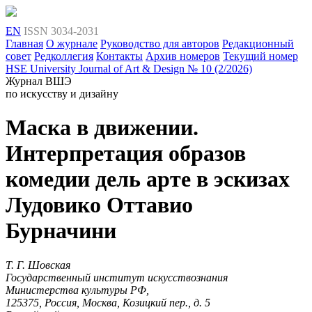
EN
ISSN 3034-2031
Главная
О журнале
Руководство для авторов
Редакционный
совет
Редколлегия
Контакты
Архив номеров
Текущий номер
HSE University Journal of Art & Design
№ 10 (2/2026)
Журнал ВШЭ
по искусству и дизайну
Маска в движении.
Интерпретация образов
комедии дель арте в эскизах
Лудовико Оттавио
Бурначини
Т. Г. Шовская
Государственный институт искусствознания
Министерства культуры РФ,
125375, Россия, Москва, Козицкий пер., д. 5