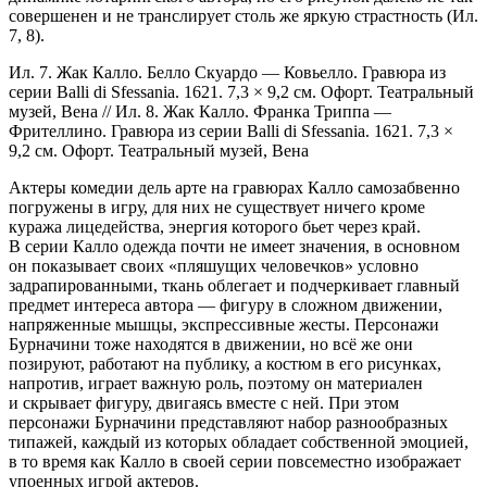
совершенен и не транслирует столь же яркую страстность (Ил.
7, 8).
Ил. 7. Жак Калло. Белло Скуардо — Ковьелло. Гравюра из
серии Balli di Sfessania. 1621. 7,3 × 9,2 см. Офорт. Театральный
музей, Вена // Ил. 8. Жак Калло. Франка Триппа —
Фрителлино. Гравюра из серии Balli di Sfessania. 1621. 7,3 ×
9,2 см. Офорт. Театральный музей, Вена
Актеры комедии дель арте на гравюрах Калло самозабвенно
погружены в игру, для них не существует ничего кроме
куража лицедейства, энергия которого бьет через край.
В серии Калло одежда почти не имеет значения, в основном
он показывает своих «пляшущих человечков» условно
задрапированными, ткань облегает и подчеркивает главный
предмет интереса автора — фигуру в сложном движении,
напряженные мышцы, экспрессивные жесты. Персонажи
Бурначини тоже находятся в движении, но всё же они
позируют, работают на публику, а костюм в его рисунках,
напротив, играет важную роль, поэтому он материален
и скрывает фигуру, двигаясь вместе с ней. При этом
персонажи Бурначини представляют набор разнообразных
типажей, каждый из которых обладает собственной эмоцией,
в то время как Калло в своей серии повсеместно изображает
упоенных игрой актеров.