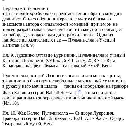
Персонажи Бурначини
транслируют
придворное
переосмысление образов комедии
дель арте. Оно особенно интересно с учетом близкого
знакомства автора с итальянской комедией, причем он не
только разрабатывает классические типажи, но и обогащает
их набор, ­где-то даже выходя за рамки канона. Одна из
наиболее выразительных пар — Пульчинелла и Ученый
Капитан (Ил. 9).
Ил. 9. Лудовико Оттавио Бурначини. Пульчинелла и Ученый
Капитан. Посл. четв. XVII в. 26 × 15,5 см; 25,8 × 15,8 см.
Карандаш, акварель, бумага. Театральный музей, Вена
Пульчинелла, второй Дзанни из неаполитанского квартета,
традиционно был одет в свободные льняные рубаху и штаны,
в руках у него меч и шляпа — таким он изображен на гравюре
21
Жака Калло из серии Balli di Sfessania
, и она считается
самым ранним иконографическим источником по этой маске
(Ил. 10).
Ил. 10. Жак Калло. Пульчинелла — Синьора Лукреция.
Гравюра из серии Balli di Sfessania. 1621. 7,3 × 9,2 см. Офорт.
Театральный музей, Вена