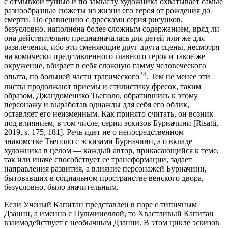
с отмывкой тушью и по замыслу художника охватывает самые
разнообразные сюжеты из жизни его героя от рождения до
смерти. По сравнению с фресками серия рисунков,
безусловно, наполнена более сложным содержанием, вряд ли
она действительно предназначалась для детей или же для
развлечения, ибо эти сменяющие друг друга сцены, несмотря
на комически представленного главного героя и такое же
окружение, вбирает в себя сложную гамму человеческого
28
опыта, по большей части трагического
. Тем не менее эти
листы продолжают приемы и стилистику фресок, таким
образом, Джандоменико Тьеполо, обратившись к этому
персонажу и выработав однажды для себя его облик,
оставляет его неизменным. Как принято считать, он возник
под влиянием, в том числе, серии эскизов Бурначини [Risatti,
2019, s. 175, 181]. Речь идет не о непосредственном
знакомстве Тьеполо с эскизами Бурначини, а о вкладе
художника в целом — каждый автор, прикасающийся к теме,
так или иначе способствует ее трансформации, задает
направления развития, а влияние персонажей Бурначини,
бытовавших в социальном пространстве венского двора,
безусловно, было значительным.
Если Ученый Капитан представлен в паре с типичным
Дзанни, а именно с Пульчинеллой, то Хвастливый Капитан
взаимодействует с необычным Дзанни. В этом цикле эскизов