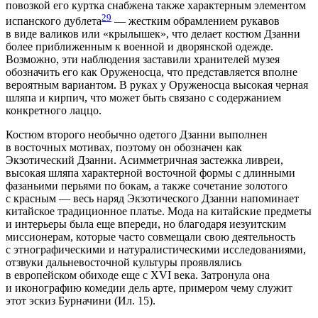
повозкой его куртка снабжена также характерным элементом
29
испанского дублета
— жестким обрамлением рукавов
в виде валиков или «крылышек», что делает костюм Дзанни
более приближенным к военной и дворянской одежде.
Возможно, эти наблюдения заставили хранителей музея
обозначить его как Оруженосца, что представляется вполне
вероятным вариантом. В руках у Оруженосца высокая черная
шляпа и кирпич, что может быть связано с содержанием
конкретного лаццо.
Костюм второго необычно одетого Дзанни выполнен
в восточных мотивах, поэтому он обозначен как
Экзотический Дзанни. Асимметричная застежка ливреи,
высокая шляпа характерной восточной формы с длинными
фазаньими перьями по бокам, а также сочетание золотого
с красным — весь наряд Экзотического Дзанни напоминает
китайское традиционное платье. Мода на китайские предметы
и интерьеры была еще впереди, но благодаря иезуитским
миссионерам, которые часто совмещали свою деятельность
с этнографическими и натуралистическими исследованиями,
отзвуки дальневосточной культуры проявлялись
в европейском обиходе еще с XVI века. Затронула она
и иконографию комедии дель арте, примером чему служит
этот эскиз Бурначини (Ил. 15).