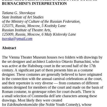
BURNACHINI’S INTERPRETATION
Tatiana G. Shovskaya
State Institute of Art Studies
of the Ministry of Culture of the Russian Federation,
125375, Russia, Moscow, 5 Kozitsky Lane
Russian Institute of Theatre Arts,
125009, Russia, Moscow, 6 Maly Kislovsky Lane
tsovska@gmail.com
Abstract
The Vienna Theater Museum houses two folders with drawings by
the set designer and architect Ludovico Ottavio Burnachini, who
was active at the Habsburg court in the second half of the 17th
century. A significant part of them presents him as a costume
designer. These costumes are generally believed to have originated
in the connection with the annual carnival celebrations at the court,
and their repertoire is very diverse — from costumes of different
nations designed for members of the court and made on the basis of
Roman costume, to grotesque robes for court dwarfs. There is
a small selection of Commedia dell’arte characters among these
drawings. Most likely they were created
for
Edelknabenkomödie
(the Noble Youth Comedy), whose