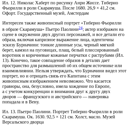
Ил. 12. Николас Хаберт по рисунку Анри Жиссе. Тиберио
Фьорилли в роли Скарамуша. После 1680. 26,9 × 41,2 см.
Офорт. Государственный музей, Амстердам
Интересен также живописный портрет «Тиберио Фьорилли
24
в образе Скарамуша» Пьетро Паолини
; актер изображен на
сцене в окружении двух других персонажей, и все детали его
образа, включая капризное выражение лица, идентичны
эскизу Бурначини: тонкие длинные усы, черный мягкий
берет, камзол на пуговицах, плащ, белый плиссированный
воротник и коричневые кожаные перчатки с раструбами (Ил.
13). Конечно, такое совпадение образов в деталях дает
пространство для размышлений об их общем источнике или
взаимовлиянии. Нельзя утверждать, что Бурначини видел этот
портрет, но и отрицать связь его Капитана с этим
живописным изображением невозможно. Что касается
гравюры, она, безусловно, имела хождение по Европе,
а с учетом конкуренции и внимания друг к другу двух
дворов — французского и австрийского — наверняка
попадала и в Вену.
Ил. 13. Пьетро Паолини. Портрет Тиберио Фьорилли в роли
Скарамуша. Ок. 1630. 92,5 × 121 см. Холст, масло. Музей
Версальского дворца