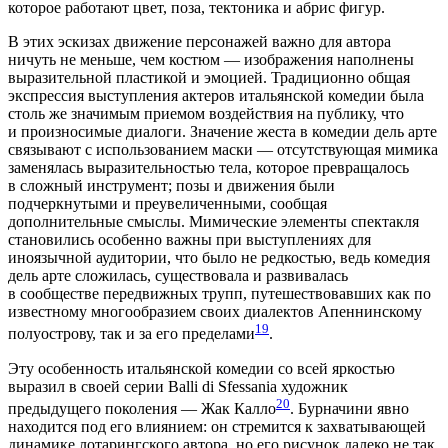
которое работают цвет, поза, тектоника и абрис фигур.
В этих эскизах движение персонажей важно для автора
ничуть не меньше, чем костюм — изображения наполнены
выразительной пластикой и эмоцией. Традиционно общая
экспрессия выступления актеров итальянской комедии была
столь же значимым приемом воздействия на публику, что
и произносимые диалоги. Значение жеста в комедии дель арте
связывают с использованием маски — отсутствующая мимика
заменялась выразительностью тела, которое превращалось
в сложный инструмент; позы и движения были
подчеркнутыми и преувеличенными, сообщая
дополнительные смыслы. Мимические элементы спектакля
становились особенно важны при выступ­лениях для
иноязычной аудитории, что было не редкостью, ведь комедия
дель арте сложилась, существовала и развивалась
в сообществе передвижных трупп, путешествовавших как по
известному многообразием своих диалектов Апеннинскому
19
полуострову, так и за его пределами
.
Эту особенность итальянской комедии со всей яркостью
выразил в своей серии Balli di Sfessania художник
20
предыдущего поколения — Жак Калло
. Бурначини явно
находится под его влиянием: он стремится к захватывающей
динамике лотарингского автора, но его рисунок далеко не так