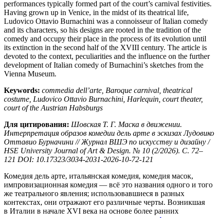
performances typically formed part of the court’s carnival festivities.
Having grown up in Venice, in the midst of its theatrical life,
Ludovico Ottavio Burnachini was a connoisseur of Italian comedy
and its characters, so his designs are rooted in the tradition of the
comedy and occupy their place in the process of its evolution until
its extinction in the second half of the XVIII century. The article is
devoted to the context, peculiarities and the influence on the further
development of Italian comedy of Burnachini’s sketches from the
Vienna Museum.
Keywords:
commedia dell’arte, Baroque carnival, theatrical
costume, Ludovico Ottavio Burnachini, Harlequin, court theater,
court of the Austrian Habsburgs
Для цитирования:
Шовская Т. Г. Маска в движении.
Интерпретация образов комедии дель арте в эскизах Лудовико
Оттавио Бурначини // Журнал ВШЭ по искусству и дизайну /
HSE University Journal of Art & Design. № 10 (2/2026). С. 72–
121 DOI: 10.17323/3034-2031-2026-10-72-121
Комедия дель арте, итальянская комедия, комедия масок,
импровизационная комедия — всё это названия одного и того
же театрального явления; использовавшиеся в разных
контекстах, они отражают его различные черты. Возникшая
в Италии в начале XVI века на основе более ранних