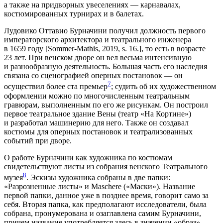
а также на придворных увеселениях — карнавалах,
костюмированных турнирах и в балетах.
Лудовико Оттавио Бурначини получил должность первого
императорского архитектора и театрального инженера
в 1659 году [Sommer-Mathis, 2019, s. 16.], то есть в возрасте
23 лет. При венском дворе он вел весьма интенсивную
и разнообразную деятельность. Большая часть его наследия
связана со сценографией оперных постановок — он
7
осуществил более ста премьер
; судить об их художественном
оформлении можно по многочисленным театральным
гравюрам, выполненным по его же рисункам. Он построил
первое театральное здание Вены (театр «На Кортине»)
и разработал машинерию для него. Также он создавал
костюмы для оперных постановок и театрализованных
событий при дворе.
О работе Бурначини как художника по костюмам
свидетельствуют листы из собрания венского Театрального
8
музея
. Эскизы художника собраны в две папки:
«Разрозненные листы» и Maschere («Маски»). Название
первой папки, данное уже в позднее время, говорит само за
себя. Вторая папка, как предполагают исследователи, была
собрана, пронумерована и озаглавлена самим Бурначини,
причем название употребляется здесь в значении «образ».