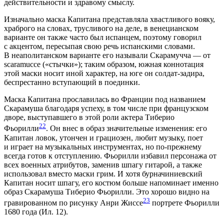
действительности и здравому смыслу.
Изначально маска Капитана представляла хвастливого вояку,
храброго на словах, трусливого на деле, в венецианском
варианте он также часто был испанцем, поэтому говорил
с акцентом, пересыпая свою речь испанскими словами.
В неаполитанском варианте его называли Скарамучча — от
scaramucce («стычки»); таким образом, южная коннотация
этой маски носит иной характер, на юге он солдат-задира,
беспрестанно вступающий в поединки.
Маска Капитана прославилась во Франции под названием
Скарамуша благодаря успеху, в том числе при французском
дворе, выступавшего в этой роли актера Тиберио
22
Фьорилли
. Он внес в образ значительные изменения: его
Капитан ловок, утончен и грациозен, любит музыку, поет
и играет на музыкальных инструментах, но по-прежнему
всегда готов к отступлению. Фьорилли избавил персонажа от
всех военных атрибутов, заменив шпагу гитарой, а также
использовал вместо маски грим. И хотя бурначиниевский
Капитан носит шпагу, его костюм больше напоминает именно
образ Скарамуша Тиберио Фьорилли. Это хорошо видно на
23
гравированном по рисунку Анри Жиссе
портрете Фьорилли
1680 года (Ил. 12).