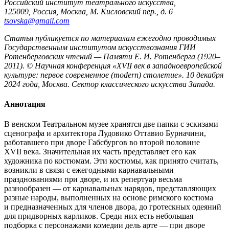
Российский институт театрального искусства,
125009, Россия, Москва, М. Кисловский пер., д. 6
tsovska@gmail.com
Статья публикуется по материалам ежегодно проводимых
Государственным институтом искусствознания ГИИ
Ротенберговских чтений — Памяти Е. И. Ротенберга (1920–
2011). © Научная конференция «XVII век в западноевропейской
культуре: первое современное (modern) столетие». 10 декабря
2024 года, Москва. Сектор классического искусства Запада.
Аннотация
В венском Театральном музее хранятся две папки с эскизами
сценографа и архитектора Лудовико Оттавио Бурначини,
работавшего при дворе Габсбургов во второй половине
XVII века. Значительная их часть представляет его как
художника по костюмам. Эти костюмы, как принято считать,
возникли в связи с ежегодными карнавальными
празднованиями при дворе, и их репертуар весьма
разнообразен — от карнавальных нарядов, представляющих
разные народы, выполненных на основе римского костюма
и предназначенных для членов двора, до гротескных одеяний
для придворных карликов. Среди них есть небольшая
подборка с персонажами комедии дель арте — при дворе