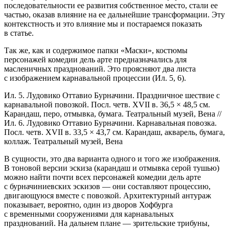
последовательности ее развития собственное место, стали ее
частью, оказав влияние на ее дальнейшие трансформации. Эту
контекстность и это влияние мы и постараемся показать
в статье.
Так же, как и содержимое папки «Маски», костюмы
персонажей комедии дель арте предназначались для
масленичных празднований. Это проясняют два листа
с изображением карнавальной процессии (Ил. 5, 6).
Ил. 5. Лудовико Оттавио Бурначини. Праздничное шествие с
карнавальной повозкой. Посл. четв. XVII в. 36,5 × 48,5 см.
Карандаш, перо, отмывка, бумага. Театральный музей, Вена //
Ил. 6. Лудовико Оттавио Бурначини. Карнавальная повозка.
Посл. четв. XVII в. 33,5 × 43,7 см. Карандаш, акварель, бумага,
коллаж. Театральный музей, Вена
В сущности, это два варианта одного и того же изображения.
В тоновой версии эскиза (карандаш и отмывка серой тушью)
можно найти почти всех персонажей комедии дель арте
с бурначиниевских эскизов — они составляют процессию,
двигающуюся вместе с повозкой. Архитектурный антураж
показывает, вероятно, один из дворов Хофбурга
с временными сооружениями для карнавальных
празднований. На дальнем плане — зрительские трибуны,