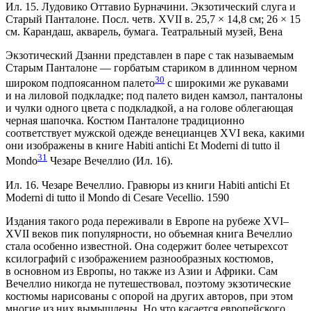
Ил. 15. Лудовико Оттавио Бурначини. Экзотический слуга и
Старый Панталоне. Посл. четв. XVII в. 25,7 × 14,8 см; 26 × 15
см. Карандаш, акварель, бумага. Театральный музей, Вена
Экзотический Дзанни представлен в паре с так называемым
Старым Панталоне — горбатым стариком в длинном черном
30
широком подпоясанном палето
с широкими же рукавами
и на лиловой подкладке; под палето виден камзол, панталоны
и чулки одного цвета с подкладкой, а на голове облегающая
черная шапочка. Костюм Панталоне традиционно
соответствует мужской одежде венецианцев XVI века, какими
они изображены в книге Habiti antichi Et Moderni di tutto il
31
Mondo
Чезаре Вечеллио (Ил. 16).
Ил. 16. Чезаре Вечеллио. Гравюры из книги Habiti antichi Et
Moderni di tutto il Mondo di Cesare Vecellio. 1590
Издания такого рода переживали в Европе на рубеже XVI–
XVII веков пик популярности, но объемная книга Вечеллио
стала особенно известной. Она содержит более четырехсот
ксилографий с изображением разно­образных костюмов,
в основном из Европы, но также из Азии и Африки. Сам
Вечеллио никогда не путешествовал, поэтому экзотические
костюмы нарисованы с опорой на других авторов, при этом
многие из них вымышлены. Но что касается европейского