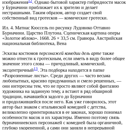
12
изображения
. Однако бытовой характер гибридности масок
у Бурначини приближает их к зрителю и делает
нестрашными. Таким образом, автор создает свой
собственный вид гротесков — комические гротески.
Ил. 4. Матиас Кюссель по рисунку Лудовико Оттавио
Бурначини. Царство Плутона. Сценическая картина оперы
«Золотое яблоко». 1668. 26 × 33,5 см. Гравюра. Австрийская
национальная библиотека, Вена
Эскизы костюмов
персонажей комедии дель арте
также
можно отнести к гротескным, если иметь в виду более общее
значение этого слова — причудливый, комический,
13
эксцентричный
. Эта подборка находится в папке
«Разрозненные листы». Среди других — часто весьма
любопытных, красиво придуманных и смело решенных, —
они интересны тем, что не просто являют собой фантазию
художника на заданную тему, а встают в ряд обширной
традиции, начавшейся задолго до Бурначини
и продолжившейся после него. Как уже говорилось, этот
автор был знаком с итальянской комедией с детства,
великолепно ориентировался в ее законах, хорошо понимал
особенности масок и их характеры. Именно поэтому связь
бурначиниевских персонажей с комедией была органичной,
глубоко укорененной, а сами они заняли в непрерывной