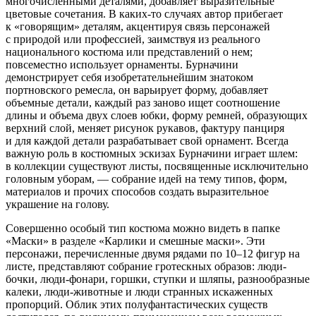
многочисленными деталями, добавляет выразительные
цветовые сочетания. В ­каких-то случаях автор прибегает
к «говорящим» деталям, акцентируя связь персонажей
с природой или профессией, заимствуя из реального
национального костюма или представлений о нем;
повсеместно использует орнаменты. Бурначини
демонстрирует себя изобретательнейшим знатоком
портновского ремесла, он варьирует форму, добавляет
объемные детали, каждый раз заново ищет соотношение
длины и объема двух слоев юбки, форму ремней, образующих
верхний слой, меняет рисунок рукавов, фактуру панциря
и для каждой детали разрабатывает свой орнамент. Всегда
важную роль в костюмных эскизах Бурначини играет шлем:
в коллекции существуют листы, посвященные исключительно
головным уборам, — собрание идей на тему типов, форм,
материалов и прочих способов создать выразительное
украшение на голову.
Совершенно особый тип костюма можно видеть в папке
«Маски» в разделе «Карлики и смешные маски». Эти
персонажи, перечисленные двумя рядами по 10–12 фигур на
листе, представляют собрание гротескных образов: люди-
бочки, люди-фонари, горшки, ступки и шляпы, разнообразные
калеки, люди-животные и люди странных искаженных
пропорций. Облик этих полуфантастических существ