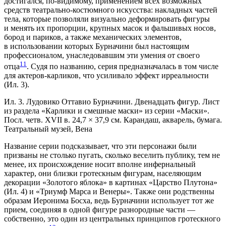
достигался, по-видимому, применением всех возможных
средств театрально-костюмного искусства: накладных частей
тела, которые позволяли визуально деформировать фигуры
и менять их пропорции, крупных масок и фальшивых носов,
бород и париков, а также механических элементов,
в использовании которых Бурначини был настоящим
профессионалом, унаследовавшим эти умения от своего
11
отца
. Судя по названию, серия предназначалась в том числе
для актеров-карликов, что усиливало эффект ирреальности
(Ил. 3).
Ил. 3. Лудовико Оттавио Бурначини. Двенадцать фигур. Лист
из раздела «Карлики и смешные маски» из серии «Маски».
Посл. четв. XVII в. 24,7 × 37,9 см. Карандаш, акварель, бумага.
Театральный музей, Вена
Название серии подсказывает, что эти персонажи были
призваны не столько пугать, сколько веселить публику, тем не
менее, их происхождение носит вполне инфернальный
характер, они близки гротескным фигурам, населяющим
декорации «Золотого яблока» в картинах «Царство Плутона»
(Ил. 4) и «Триумф Марса и Венеры». Также они родственны
образам Иеронима Босха, ведь Бурначини использует тот же
прием, соединяя в одной фигуре разнородные части —
собственно, это один из центральных принципов гротескного