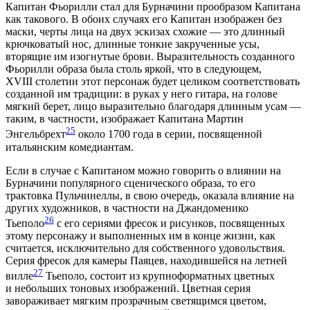
Капитан Фьорилли стал для Бурначини прообразом Капитана
как такового. В обоих случаях его Капитан изображен без
маски, черты лица на двух эскизах схожие — это длинный
крючковатый нос, длинные тонкие закрученные усы,
вторящие им изогнутые брови. Выразительность созданного
Фьорилли образа была столь яркой, что в следующем,
XVIII столетии этот персонаж будет целиком соответствовать
созданной им традиции: в руках у него гитара, на голове
мягкий берет, лицо выразительно благодаря длинным усам —
таким, в частности, изображает Капитана Мартин
25
Энгельбрехт
около 1700 года в серии, посвященной
итальянским комедиантам.
Если в случае с Капитаном можно говорить о влиянии на
Бурначини популярного сценического образа, то его
трактовка Пульчинеллы, в свою очередь, оказала влияние на
других художников, в частности на Джандоменико
26
Тьеполо
с его сериями фресок и рисунков, посвященных
этому персонажу и выполненных им в конце жизни, как
считается, исключительно для собственного удовольствия.
Серия фресок для камеры Паяцев, находившейся на летней
27
вилле
Тьеполо, состоит из крупноформатных цветных
и небольших тоновых изображений. Цветная серия
завораживает мягким прозрачным светящимся цветом,