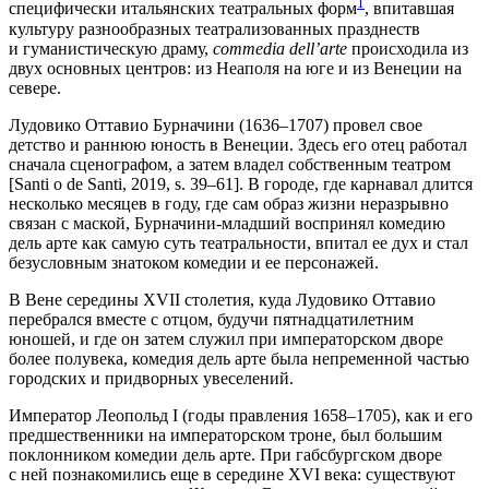
1
специфически итальянских театральных форм
, впитавшая
культуру разнообразных театрализованных празднеств
и гуманистическую драму,
commedia dell’arte
происходила из
двух основных центров: из Неаполя на юге и из Венеции на
севере.
Лудовико Оттавио Бурначини (1636–1707) провел свое
детство и раннюю юность в Венеции. Здесь его отец работал
сначала сценографом, а затем владел собственным театром
[Santi o de Santi, 2019, s. 39–61]. В городе, где карнавал длится
несколько месяцев в году, где сам образ жизни неразрывно
связан с маской, Бурначини-младший воспринял комедию
дель арте как самую суть театральности, впитал ее дух и стал
безусловным знатоком комедии и ее персонажей.
В Вене середины XVII столетия, куда Лудовико Оттавио
перебрался вместе с отцом, будучи пятнадцатилетним
юношей, и где он затем служил при императорском дворе
более полувека, комедия дель арте была непременной частью
городских и придворных увеселений.
Император Леопольд I (годы правления 1658–1705), как и его
предшественники на императорском троне, был большим
поклонником комедии дель арте. При габсбургском дворе
с ней познакомились еще в середине XVI века: существуют