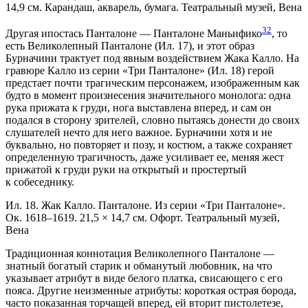
14,9 см. Карандаш, акварель, бумага. Театральный музей, Вена
32
Другая ипостась Панталоне — Панталоне Маньифико
, то
есть Великолепный Панталоне (Ил. 17), и этот образ
Бурначини трактует под явным воздействием Жака Калло. На
гравюре Калло из серии «Три Панталоне» (Ил. 18) герой
предстает почти трагическим персонажем, изображенным как
будто в момент произнесения значительного монолога: одна
рука прижата к груди, нога выставлена вперед, и сам он
подался в сторону зрителей, словно пытаясь донести до своих
слушателей нечто для него важное. Бурначини хотя и не
буквально, но повторяет и позу, и костюм, а также сохраняет
определенную трагичность, даже усиливает ее, меняя жест
прижатой к груди руки на открытый и простертый
к собеседнику.
Ил. 18. Жак Калло. Панталоне. Из серии «Три Панталоне».
Ок. 1618–1619. 21,5 × 14,7 см. Офорт. Театральный музей,
Вена
Традиционная коннотация Великолепного Панталоне —
знатный богатый старик и обманутый любовник, на что
указывает атрибут в виде белого платка, свисающего с его
пояса. Другие неизменные атрибуты: короткая острая борода,
часто показанная торчащей вперед, ей вторит пистолетезе,