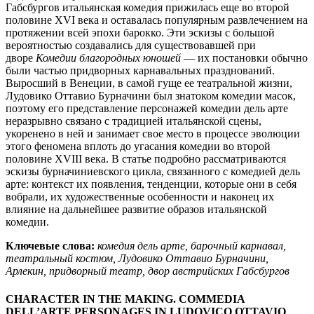
Габсбургов итальянская комедия прижилась еще во второй
половине XVI века и оставалась популярным развлечением на
протяжении всей эпохи барокко. Эти эскизы с большой
вероятностью создавались для существовавшей при
дворе
Комедии благородных юношей
— их постановки обычно
были частью придворных карнавальных празднований.
Выросший в Венеции, в самой гуще ее театральной жизни,
Лудовико Оттавио Бурначини был знатоком комедии масок,
поэтому его представление персонажей комедии дель арте
неразрывно связано с традицией итальянской сцены,
укоренено в ней и занимает свое место в процессе эволюции
этого феномена вплоть до угасания комедии во второй
половине XVIII века. В статье подробно рассматриваются
эскизы бурначиниевского цикла, связанного с комедией дель
арте: контекст их появления, тенденции, которые они в себя
вобрали, их художественные особенности и наконец их
влияние на дальнейшее развитие образов итальянской
комедии.
Ключевые слова:
комедия дель арте, барочный карнавал,
театральный костюм, Лудовико Оттавио Бурначини,
Арлекин, придворный театр, двор австрийских Габсбургов
CHARACTER IN THE MAKING. COMMEDIA
DELL’ARTE PERSONAGES IN LUDOVICO OTTAVIO