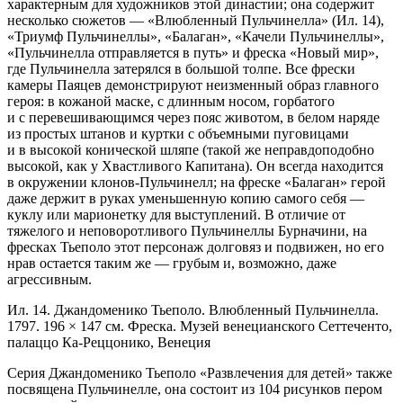
характерным для художников этой династии; она содержит
несколько сюжетов — «Влюбленный Пульчинелла» (Ил. 14),
«Триумф Пульчинеллы», «Балаган», «Качели Пульчинеллы»,
«Пульчинелла отправляется в путь» и фреска «Новый мир»,
где Пульчинелла затерялся в большой толпе. Все фрески
камеры Паяцев демонстрируют неизменный образ главного
героя: в кожаной маске, с длинным носом, горбатого
и с перевешивающимся через пояс животом, в белом наряде
из простых штанов и куртки с объемными пуговицами
и в высокой конической шляпе (такой же неправдоподобно
высокой, как у Хвастливого Капитана). Он всегда находится
в окружении клонов-Пульчинелл; на фреске «Балаган» герой
даже держит в руках уменьшенную копию самого себя —
куклу или марионетку для выступ­лений. В отличие от
тяжелого и неповоротливого Пульчинеллы Бурначини, на
фресках Тьеполо этот персонаж долговяз и подвижен, но его
нрав остается таким же — грубым и, возможно, даже
агрессивным.
Ил. 14. Джандоменико Тьеполо. Влюбленный Пульчинелла.
1797. 196 × 147 см. Фреска. Музей венецианского Сеттеченто,
палаццо Ка-Реццонико, Венеция
Серия Джандоменико Тьеполо «Развлечения для детей» также
посвящена Пульчинелле, она состоит из 104 рисунков пером