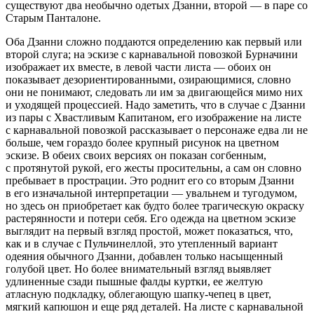
существуют два необычно одетых Дзанни, второй — в паре со
Старым Панталоне.
Оба Дзанни сложно поддаются определению как первый или
второй слуга; на эскизе с карнавальной повозкой Бурначини
изображает их вместе, в левой части листа — обоих он
показывает дезориентированными, озирающимися, словно
они не понимают, следовать ли им за двигающейся мимо них
и уходящей процессией. Надо заметить, что в случае с Дзанни
из пары с Хвастливым Капитаном, его изображение на листе
с карнавальной повозкой рассказывает о персонаже едва ли не
больше, чем гораздо более крупный рисунок на цветном
эскизе. В обеих своих версиях он показан согбенным,
с протянутой рукой, его жесты просительны, а сам он словно
пребывает в прострации. Это роднит его со вторым Дзанни
в его изначальной интерпретации — увальнем и тугодумом,
но здесь он приобретает как будто более трагическую окраску
растерянности и потери себя. Его одежда на цветном эскизе
выглядит на первый взгляд простой, может показаться, что,
как и в случае с Пульчинеллой, это утепленный вариант
одеяния обычного Дзанни, добавлен только насыщенный
голубой цвет. Но более внимательный взгляд выявляет
удлиненные сзади пышные фалды куртки, ее желтую
атласную подкладку, облегающую шапку-чепец в цвет,
мягкий капюшон и еще ряд деталей. На листе с карнавальной