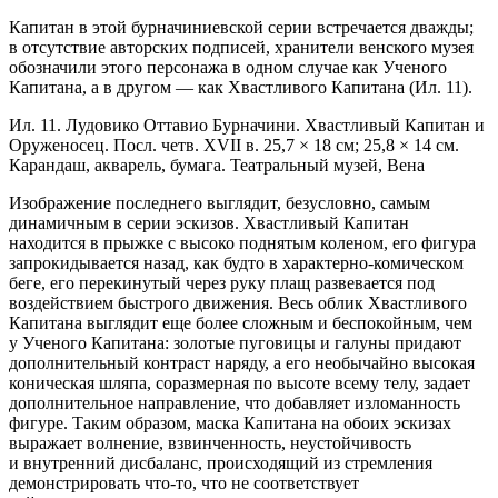
Капитан в этой бурначиниевской серии встречается дважды;
в отсутствие авторских подписей, хранители венского музея
обозначили этого персонажа в одном случае как Ученого
Капитана, а в другом — как Хвастливого Капитана (Ил. 11).
Ил. 11. Лудовико Оттавио Бурначини. Хвастливый Капитан и
Оруженосец. Посл. четв. XVII в. 25,7 × 18 см; 25,8 × 14 см.
Карандаш, акварель, бумага. Театральный музей, Вена
Изображение последнего выглядит, безусловно, самым
динамичным в серии эскизов. Хвастливый Капитан
находится в прыжке с высоко поднятым коленом, его фигура
запрокидывается назад, как будто в характерно-комическом
беге, его перекинутый через руку плащ развевается под
воздействием быстрого движения. Весь облик Хвастливого
Капитана выглядит еще более сложным и беспокойным, чем
у Ученого Капитана: золотые пуговицы и галуны придают
дополнительный контраст наряду, а его необычайно высокая
коническая шляпа, соразмерная по высоте всему телу, задает
дополнительное направление, что добавляет изломанность
фигуре. Таким образом, маска Капитана на обоих эскизах
выражает волнение, взвинченность, неустойчивость
и внутренний дисбаланс, происходящий из стремления
демонстрировать ­что-то, что не соответствует