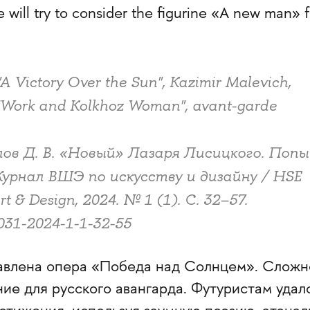
le will try to consider the figurine «A new man» 
, "A Victory Over the Sun", Kazimir Malevich,
"Work and Kolkhoz Woman", avant-­garde
лов Д. В. «Новый» Лазаря Лисицкого. Поп
рнал ВШЭ по искусству и дизайну / HSE
rt & Design, 2024. № 1 (1). С. 32–57.
031-2024-1-1-32-55
тавлена опера «Победа над Солнцем». Сложн
ие для русского авангарда. Футуристам удал