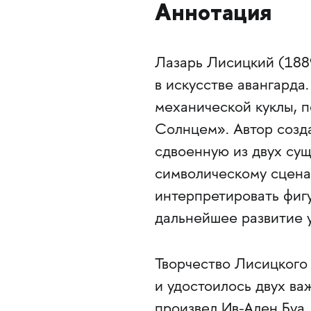
Аннотация
Лазарь Лисицкий (188
в искусстве авангарда
механической куклы, 
Солнцем». Автор созд
сдвоенную из двух сущ
символическому сцена
интерпретировать фигу
дальнейшее развитие у
Творчество Лисицкого
и удостоилось двух ва
произвел Ив-­Ален Буа