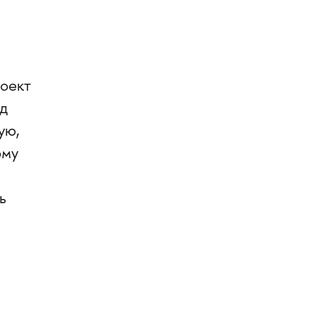
»
роект
д
ую,
ому
ь