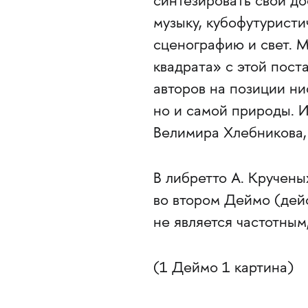
синтезировать свои до
музыку, кубофутурист
сценографию и свет. 
квадрата» с этой пост
авторов на позиции ни
но и самой природы. 
Велимира Хлебникова,
В либретто А. Кручен
во втором Деймо (дейс
не является частотным
(1 Деймо 1 картина)