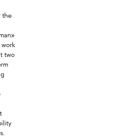
r the
 man»
e work
t two
erm
ng
e
t
ility
s.