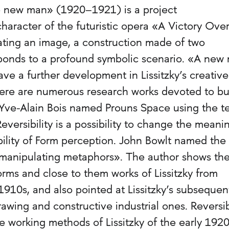
he new man» (1920–1921) is a project
character of the futuristic opera «A Victory Ove
ating an image, a construction made of two
sponds to a profound symbolic scenario. «A new
ave a further development in Lissitzky’s creativ
here are numerous research works devoted to bu
. Yve-­Alain Bois named Prouns Space using the t
Reversibility is a possibility to change the meani
ility of Form perception. John Bowlt named the
«manipulating metaphors». The author shows th
ms and close to them works of Lissitzky from
 1910s, and also pointed at Lissitzky’s subsequen
rawing and constructive industrial ones. Reversib
e working methods of Lissitzky of the early 1920