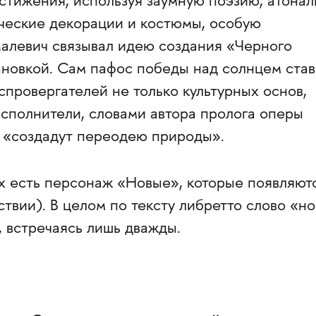
стижения, используя заумную поэзию, атона
ические декорации и костюмы, особую
Малевич связывал идею создания «Черного
ановкой. Сам пафос победы над солнцем ста
спровергателей не только культурных основ,
Исполнители, словами автора пролога оперы
 «создадут переодею природы».
ых есть персонаж «Новые», которые появляют
твии). В целом по тексту либретто слово «н
, встречаясь лишь дважды.