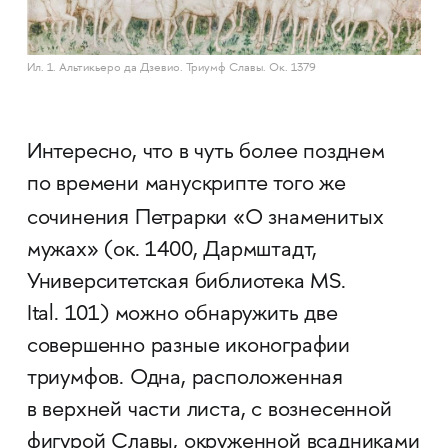
Ил. 1. Альтикьеро да Дзевио. Триумф Славы. Ок. 1379
Интересно, что в чуть более позднем
по времени манускрипте того же
сочинения Петрарки
«О знаменитых
мужах» (ок. 1400, Дармштадт,
Университетская библиотека MS.
Ital. 101) можно обнаружить две
совершенно разные иконографии
триумфов. Одна, расположенная
в верхней части листа, с вознесенной
фигурой Славы, окруженной всадниками