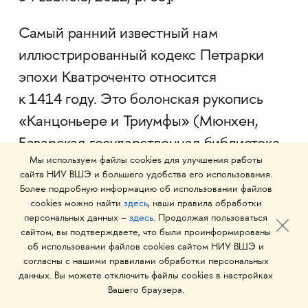
Самый ранний известный нам
иллюстрированный кодекс Петрарки
эпохи Кватроченто относится
к 1414 году. Это болонская рукопись
«Канцоньере и Триумфы» (Мюнхен,
Баварская государственная библиотека,
Мы используем файлы cookies для улучшения работы
Ms. Ital. 81), где имеется всего лишь
сайта НИУ ВШЭ и большего удобства его использования.
одна иллюстрация триумфа Смерти (f.
Более подробную информацию об использовании файлов
cookies можно найти
здесь
, наши правила обработки
146r), оформление приписывается
персональных данных –
здесь
. Продолжая пользоваться
близкому последователю болонского
сайтом, вы подтверждаете, что были проинформированы
об использовании файлов cookies сайтом НИУ ВШЭ и
живописца Джованни да Модена
согласны с нашими правилами обработки персональных
[Labriola, 2012, p. 63].
данных. Вы можете отключить файлы cookies в настройках
Вашего браузера.