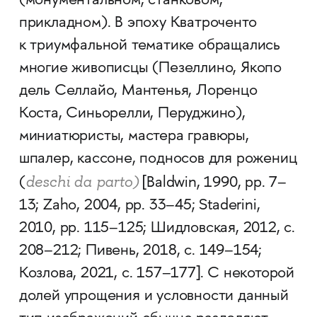
(монументальном, станковом,
прикладном). В эпоху Кватроченто
к триумфальной тематике обращались
многие живописцы (Пезеллино, Якопо
дель Селлайо, Мантенья, Лоренцо
Коста, Синьорелли, Перуджино),
миниатюристы, мастера гравюры,
шпалер, кассоне, подносов для рожениц
deschi da
parto)
(
[Baldwin, 1990, pp. 7–
13; Zaho, 2004, pp. 33–45;
Staderini,
2010, pp. 115–125; Шидловская, 2012, c.
208–212; Пивень, 2018, с. 149–154;
Козлова, 2021, с. 157–177]. С некоторой
долей упрощения и условности данный