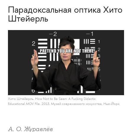
Парадоксальная оптика Хито
Штейерль
Хито Штейерль. How Not to Be Seen: A Fucking Didactic
Educational.MOV File. 2013. Музей современного искусства, Нью-Йорк
А. О. Журавлёв