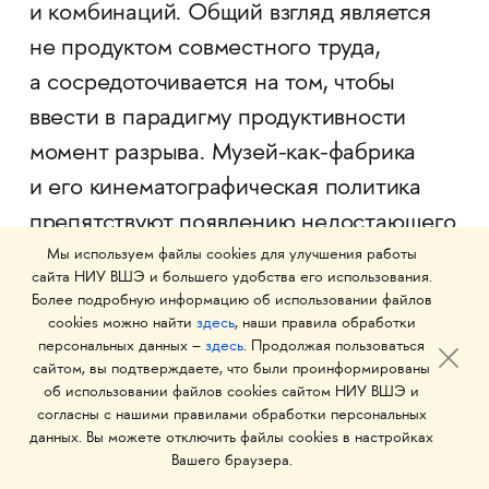
и комбинаций. Общий взгляд является
не продуктом совместного труда,
а сосредоточивается на том, чтобы
ввести в парадигму продуктивности
момент разрыва. М­­узей-как-фабрика
и его кинематографическая политика
препятствуют появлению недостающего
мультиплицированного субъекта. Но,
Мы используем файлы cookies для улучшения работы
сайта НИУ ВШЭ и большего удобства его использования.
делая видимыми отсутствие
Более подробную информацию об использовании файлов
cookies можно найти
здесь
, наши правила обработки
и недостаточность этого субъекта, они
персональных данных –
здесь
. Продолжая пользоваться
одновременно порождают стремление
сайтом, вы подтверждаете, что были проинформированы
об использовании файлов cookies сайтом НИУ ВШЭ и
к нему» (с. 158).
согласны с нашими правилами обработки персональных
данных. Вы можете отключить файлы cookies в настройках
Неослабевающий интерес к собранным
Вашего браузера.