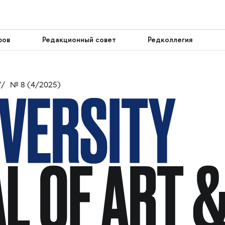
ров
Редакционный совет
Редколлегия
У
№ 8 (4/2025)