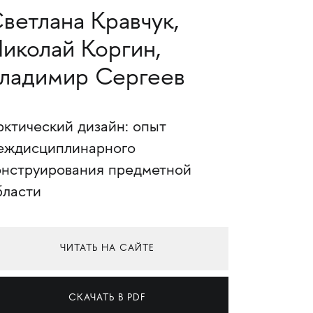
ветлана Кравчук,
иколай Коргин,
ладимир Сергеев
рктический дизайн: опыт
еждисциплинарного
онструирования предметной
бласти
ЧИТАТЬ НА САЙТЕ
СКАЧАТЬ В PDF