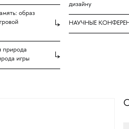
дизайну
мять: образ
гровой
НАУЧНЫЕ КОНФЕРЕ
 природа
ирода игры
О