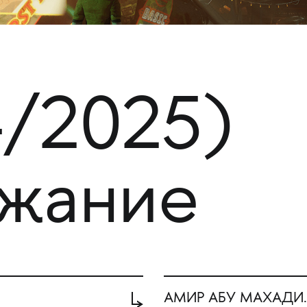
4/2025)
жание
АМИР АБУ МАХАДИ. О